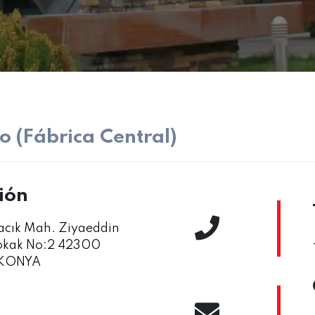
o (Fábrica Central)
ión
acık Mah. Ziyaeddin
Sokak No:2 42300
/KONYA