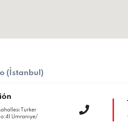
 (İstanbul)
ión
Mahallesi Türker
No:41 Ümraniye/
L