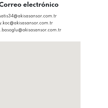
Correo electrónico
satis34@akisasansor.com.tr
y.koc@akisasansor.com.tr
i.basoglu@akisasansor.com.tr