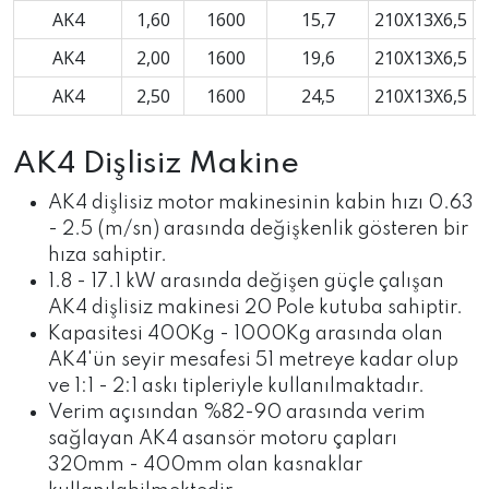
AK4
1,60
1600
15,7
210X13X6,5
AK4
2,00
1600
19,6
210X13X6,5
AK4
2,50
1600
24,5
210X13X6,5
AK4 Dişlisiz Makine
AK4 dişlisiz motor makinesinin kabin hızı 0.63
- 2.5 (m/sn) arasında değişkenlik gösteren bir
hıza sahiptir.
1.8 - 17.1 kW arasında değişen güçle çalışan
AK4 dişlisiz makinesi 20 Pole kutuba sahiptir.
Kapasitesi 400Kg - 1000Kg arasında olan
AK4'ün seyir mesafesi 51 metreye kadar olup
ve 1:1 - 2:1 askı tipleriyle kullanılmaktadır.
Verim açısından %82-90 arasında verim
sağlayan AK4 asansör motoru çapları
320mm - 400mm olan kasnaklar