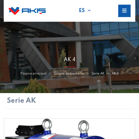
ES
AK 4
Página principal
Grupos de productos
Serie AK
AK 4
Serie AK