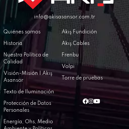
info@akisasansor.com.tr
Quiénes somos
Akış Fundición
Historia
Akış Cables
Nuestra Política de
Frenbu
Calidad
Volpi
Visión-Misión | Akış
Torre de pruebas
Asansör
Texto de Iluminación
Protección de Datos
Personales
Energía, Ohs, Medio
Ambiente y Políticas