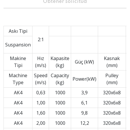
Obtener solicitud
Askı Tipi
2:1
Suspansion
C
Makine
Hız
Kapasite
Kasnak
Güç (kW)
Tipi
(m/s)
(kg)
(mm)
Machine
Speed
Capacity
Pulley
C
Power(kW)
Type
(m/s)
(kg)
(mm)
AK4
0,63
1000
3,9
320x6x8
AK4
1,00
1000
6,1
320x6x8
AK4
1,60
1000
9,8
320x6x8
AK4
2,00
1000
12,2
320x6x8