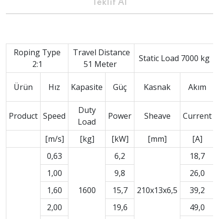
Teklif Al
Roping Type
Travel Distance
Static Load 7000 kg
2:1
51 Meter
Ürün
Hız
Kapasite
Güç
Kasnak
Akım
Duty
Product
Speed
Power
Sheave
Current
Load
[m/s]
[kg]
[kW]
[mm]
[A]
0,63
6,2
18,7
1,00
9,8
26,0
1,60
1600
15,7
210x13x6,5
39,2
2,00
19,6
49,0