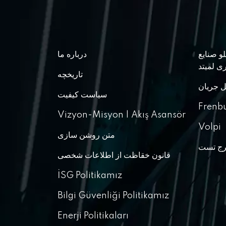
و صنایع
درباره ما
ی لمیتد
تاریخچه
ل جریان
سیاست کیفیت
Frenb
Vizyon-Misyon | Akış Asansör
Volpi
متن روشن سازی
قانون خقاظت از اطلاعات شخصی
İSG Politikamız
Bilgi Güvenliği Politikamız
Enerji Politikaları