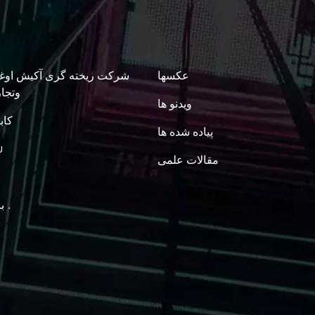
عکسها
شرکت ریخته گری آکیش اوغل
وتجار
ویدنو ها
کاب
پیاده شده ها
u
مقالات علمی
برج تست .