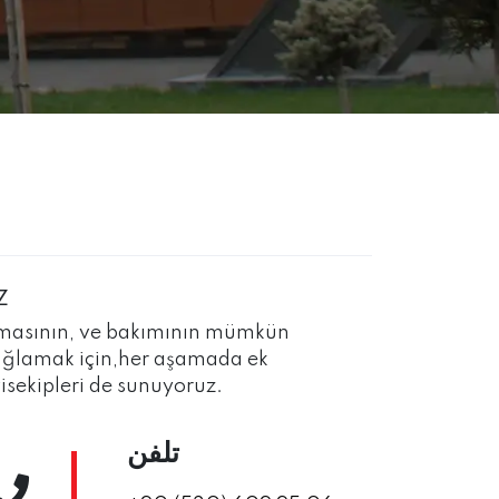
Z
lınmasının, ve bakımının mümkün
sağlamak için,her aşamada ek
isekipleri de sunuyoruz.
تلفن