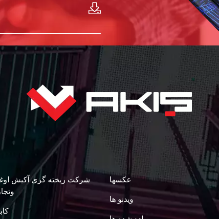
عکسها
شرکت ریخته گری آکیش اوغل
وتجار
ویدنو ها
کاب