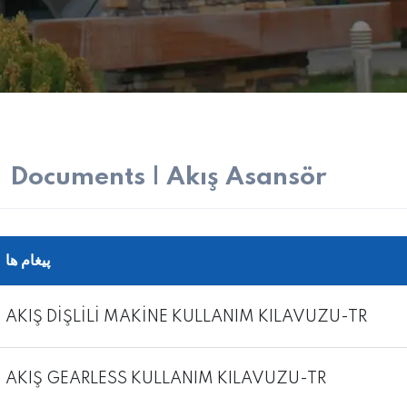
Documents | Akış Asansör
پیغام ها
AKIŞ DİŞLİLİ MAKİNE KULLANIM KILAVUZU-TR
AKIŞ GEARLESS KULLANIM KILAVUZU-TR