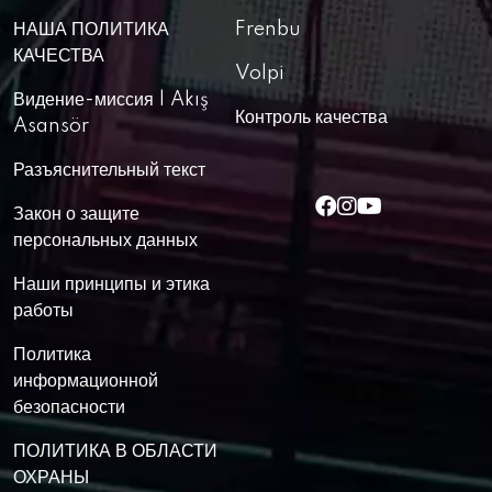
НАША ПОЛИТИКА
Frenbu
КАЧЕСТВА
Volpi
Видение-миссия | Akış
Контроль качества
Asansör
Разъяснительный текст
Закон о защите
персональных данных
Наши принципы и этика
работы
Политика
информационной
безопасности
ПОЛИТИКА В ОБЛАСТИ
ОХРАНЫ