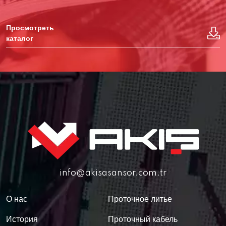
Просмотреть
каталог
info@akisasansor.com.tr
О нас
Проточное литье
История
Проточный кабель