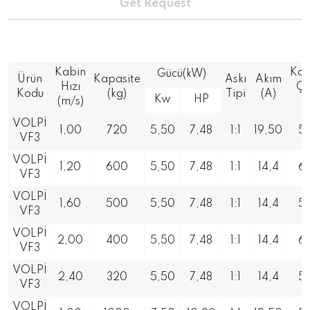
Get Request
Kabin
Kas
Gücü(kW)
Ürün
Kapasite
Askı
Akım
Hızı
Ça
Kodu
(kg)
Tipi
(A)
Kw
HP
(m/s)
(
VOLPİ
1,00
720
5,50
7,48
1:1
19,50
5
VF3
VOLPİ
1,20
600
5,50
7,48
1:1
14,4
6
VF3
VOLPİ
1,60
500
5,50
7,48
1:1
14,4
5
VF3
VOLPİ
2,00
400
5,50
7,48
1:1
14,4
6
VF3
VOLPİ
2,40
320
5,50
7,48
1:1
14,4
5
VF3
VOLPİ