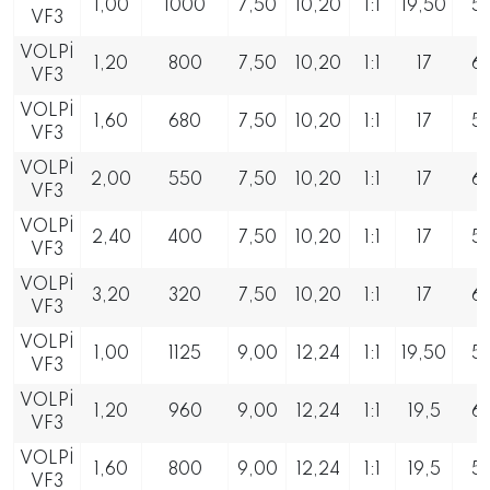
1,00
1000
7,50
10,20
1:1
19,50
5
VF3
VOLPİ
1,20
800
7,50
10,20
1:1
17
6
VF3
VOLPİ
1,60
680
7,50
10,20
1:1
17
5
VF3
VOLPİ
2,00
550
7,50
10,20
1:1
17
6
VF3
VOLPİ
2,40
400
7,50
10,20
1:1
17
5
VF3
VOLPİ
3,20
320
7,50
10,20
1:1
17
6
VF3
VOLPİ
1,00
1125
9,00
12,24
1:1
19,50
5
VF3
VOLPİ
1,20
960
9,00
12,24
1:1
19,5
6
VF3
VOLPİ
1,60
800
9,00
12,24
1:1
19,5
5
VF3