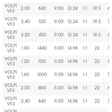
VOLPİ
2,00
630
9,00
12,24
1:1
19,5
6
VF3
VOLPİ
2,40
525
9,00
12,24
1:1
19,5
5
VF3
VOLPİ
3,20
450
9,00
12,24
1:1
19,5
6
VF3
VOLPİ
1,00
1440
11,00
14,96
1:1
22
5
VF3
VOLPİ
1,20
1125
11,00
14,96
1:1
22
6
VF3
VOLPİ
1,60
1000
11,00
14,96
1:1
22
5
VF3
VOLPİ
2,00
800
11,00
14,96
1:1
22
6
VF3
VOLPİ
2,40
640
11,00
14,96
1:1
22
5
VF3