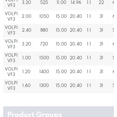
VOLPİ
3,20
525
11,00
14,96
1:1
22
6
VF3
VOLPİ
2,00
1050
15,00
20,40
1:1
31
6
VF3
VOLPİ
2,40
880
15,00
20,40
1:1
31
5
VF3
VOLPİ
3,20
720
15,00
20,40
1:1
31
6
VF3
VOLPİ
1,00
1500
15,00
20,40
1:1
31
5
VF3
VOLPİ
1,20
1400
15,00
20,40
1:1
31
6
VF3
VOLPİ
1,60
1300
15,00
20,40
1:1
31
5
VF3
Product Groups