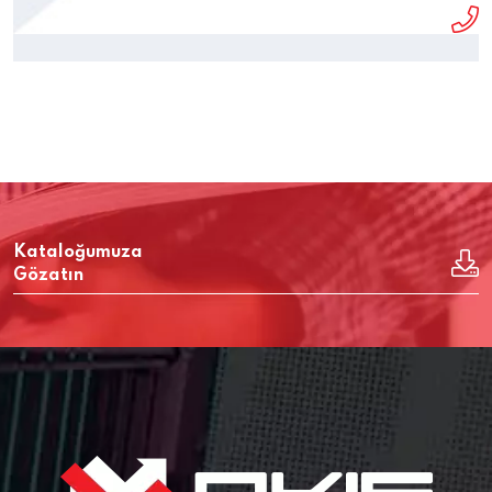
Kataloğumuza
Gözatın