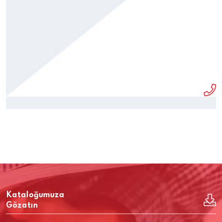
Kataloğumuza
Gözatın