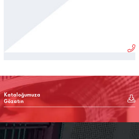
Kataloğumuza
Gözatın