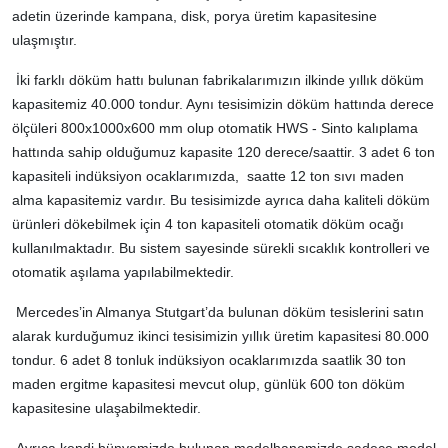
adetin üzerinde kampana, disk, porya üretim kapasitesine
ulaşmıştır.
İki farklı döküm hattı bulunan fabrikalarımızın ilkinde yıllık döküm
kapasitemiz 40.000 tondur. Aynı tesisimizin döküm hattında derece
ölçüleri 800x1000x600 mm olup otomatik HWS - Sinto kalıplama
hattında sahip olduğumuz kapasite 120 derece/saattir. 3 adet 6 ton
kapasiteli indüksiyon ocaklarımızda, saatte 12 ton sıvı maden
alma kapasitemiz vardır. Bu tesisimizde ayrıca daha kaliteli döküm
ürünleri dökebilmek için 4 ton kapasiteli otomatik döküm ocağı
kullanılmaktadır. Bu sistem sayesinde sürekli sıcaklık kontrolleri ve
otomatik aşılama yapılabilmektedir.
Mercedes’in Almanya Stutgart’da bulunan döküm tesislerini satın
alarak kurduğumuz ikinci tesisimizin yıllık üretim kapasitesi 80.000
tondur. 6 adet 8 tonluk indüksiyon ocaklarımızda saatlik 30 ton
maden ergitme kapasitesi mevcut olup, günlük 600 ton döküm
kapasitesine ulaşabilmektedir.
Ayrıca kendi bünyemizde bulunan modelhanemizde sadece model