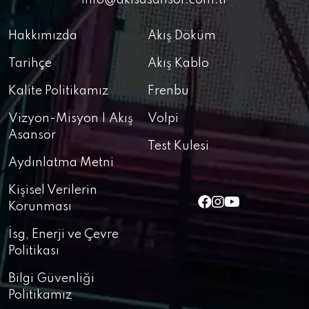
info@akisasansor.com.tr
Hakkımızda
Akış Döküm
Tarihçe
Akış Kablo
Kalite Politikamız
Frenbu
Vizyon-Misyon | Akış
Volpi
Asansör
Test Kulesi
Aydınlatma Metni
Kişisel Verilerin
Korunması
İsg, Enerji ve Çevre
Politikası
Bilgi Güvenliği
Politikamız