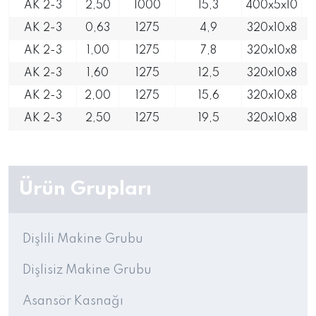
AK 2-3
2,50
1000
15,3
400x5x10
AK 2-3
0,63
1275
4,9
320x10x8
AK 2-3
1,00
1275
7,8
320x10x8
AK 2-3
1,60
1275
12,5
320x10x8
AK 2-3
2,00
1275
15,6
320x10x8
AK 2-3
2,50
1275
19,5
320x10x8
Ürün Grupları
Dişlili Makine Grubu
Dişlisiz Makine Grubu
Asansör Kasnağı