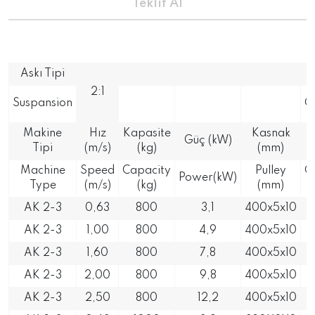
Teklif Al
Askı Tipi
S
2:1
Suspansion
C
Makine
Hız
Kapasite
Kasnak
Güç (kW)
Tipi
(m/s)
(kg)
(mm)
Machine
Speed
Capacity
Pulley
C
Power(kW)
Type
(m/s)
(kg)
(mm)
AK 2-3
0,63
800
3,1
400x5x10
AK 2-3
1,00
800
4,9
400x5x10
AK 2-3
1,60
800
7,8
400x5x10
AK 2-3
2,00
800
9,8
400x5x10
AK 2-3
2,50
800
12,2
400x5x10